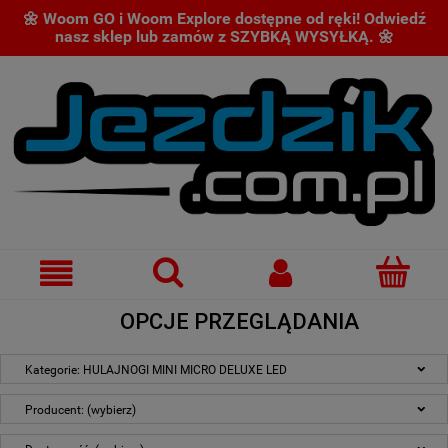
🌼 Woom GO i Woom Explore dostępne od ręki! Odwiedź
nasz sklep lub zamów z SZYBKĄ WYSYŁKĄ. 🌼
OPCJE PRZEGLĄDANIA
Kategorie: HULAJNOGI MINI MICRO DELUXE LED
Producent: (wybierz)