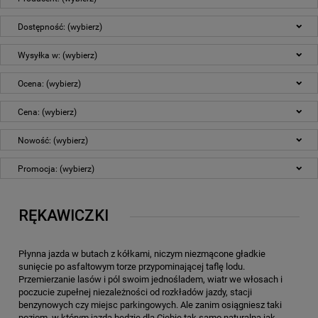
Dostępność: (wybierz)
Wysyłka w: (wybierz)
Ocena: (wybierz)
Cena: (wybierz)
Nowość: (wybierz)
Promocja: (wybierz)
RĘKAWICZKI
Płynna jazda w butach z kółkami, niczym niezmącone gładkie
sunięcie po asfaltowym torze przypominającej taflę lodu.
Przemierzanie lasów i pól swoim jednośladem, wiatr we włosach i
poczucie zupełnej niezależności od rozkładów jazdy, stacji
benzynowych czy miejsc parkingowych. Ale zanim osiągniesz taki
poziom, w którym jazda będzie dla Ciebie tak samo naturalna jak