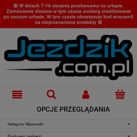
🌼 W dniach 7-16 sierpnia przebywamy na urlopie.
Zamówienia zlożone w tym czasie zostaną zrealizowane
po naszym urlopie. W tym czasie obowiazuje kod wracam5
na nieprzecenione produkty 🌼
OPCJE PRZEGLĄDANIA
Kategorie: Rękawiczki
Producent: (wybierz)