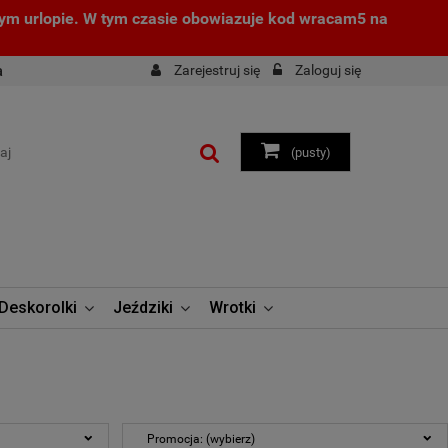
zym urlopie. W tym czasie obowiazuje kod wracam5 na
Zarejestruj się
Zaloguj się
a
(pusty)
Deskorolki
Jeździki
Wrotki
Promocja: (wybierz)