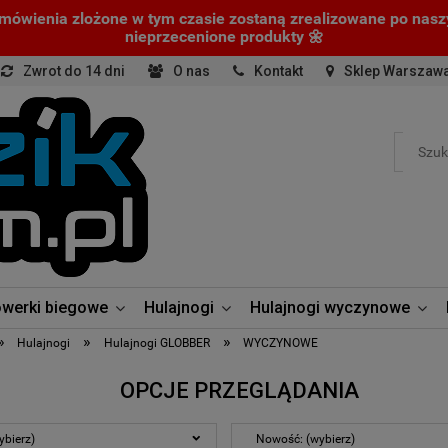
amówienia zlożone w tym czasie zostaną zrealizowane po nas
nieprzecenione produkty 🌼
Zwrot do 14 dni
O nas
Kontakt
Sklep Warszaw
werki biegowe
Hulajnogi
Hulajnogi wyczynowe
»
»
»
Hulajnogi
Hulajnogi GLOBBER
WYCZYNOWE
OPCJE PRZEGLĄDANIA
ybierz)
Nowość: (wybierz)