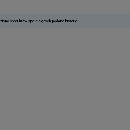
eziono produktów spełniających podane kryteria.
werowa Przód Prox Lupus
ZESTAW LAMP PROX ALKOR
SILICONOWE BIAŁA / CZERWON