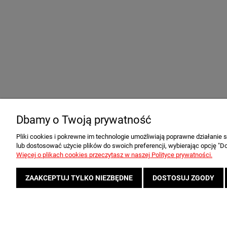
Warunki zakupów
Moje kon
Dbamy o Twoją prywatność
Regulamin sklepu
Twoje zamów
Wysyłka
Ustawienia k
Pliki cookies i pokrewne im technologie umożliwiają poprawne działanie
lub dostosować użycie plików do swoich preferencji, wybierając opcję "Do
Reklamacje i zwroty
Przechowalni
Więcej o plikach cookies przeczytasz w naszej Polityce prywatności.
Formy płatności
Polityka Prywatności
ZAAKCEPTUJ TYLKO NIEZBĘDNE
DOSTOSUJ ZGODY
Korzystanie z witryny oznacza zgodę na wykorzystywanie plików Cookies,