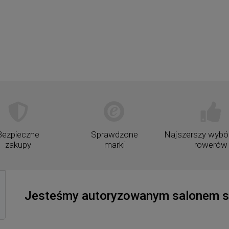
79,00 zł
20,00 zł
DO KOSZYKA
DO KOSZYKA
Bezpieczne
Sprawdzone
Najszerszy wybór
zakupy
marki
rowerów
Jesteśmy autoryzowanym salonem sp