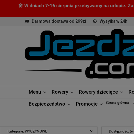
🌼 W dniach 7-16 sierpnia przebywamy na urlopie. Z
Darmowa dostawa od 299zł
Wysyłka w 24h
Menu
Rowery
Rowery dziecięce
Ro
Strona główna
Bezpieczeństwo
Promocje
Kategorie: WYCZYNOWE
Dostępność: (w