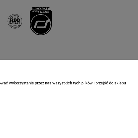
Newsletter
wać wykorzystanie przez nas wszystkich tych plików i przejść do sklepu
Podaj swój adres e-mail, jeżeli chcesz otrzymywać
informacje o nowościach i promocjach.
j informacji można