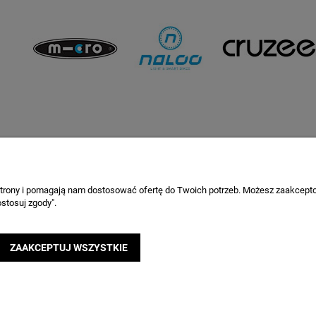
to
Informacje o sklepie
ienia
O firmie
onta
Porady
 strony i pomagają nam dostosować ofertę do Twoich potrzeb. Możesz zaakcepto
stosuj zgody".
a
Korzyści
Sklep stacjonarny
Kontakt
ZAAKCEPTUJ WSZYSTKIE
 z których niektóre dane mogą być już zapisane w folderze przeglądarki. Więce