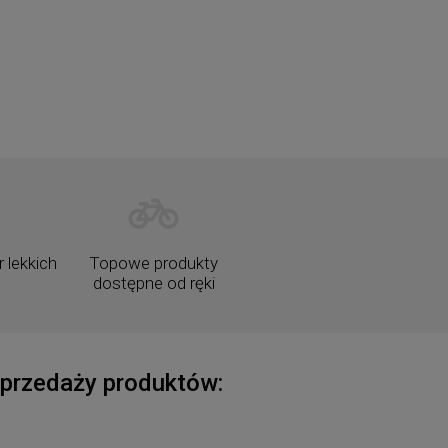
edy
759,00 zł
1 389
DO KOSZYKA
DO K
 lekkich
Topowe produkty
dostępne od ręki
rzedaży produktów: