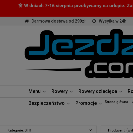
🌼 W dniach 7-16 sierpnia przebywamy na urlopie. Z
Darmowa dostawa od 299zł
Wysyłka w 24h
Menu
Rowery
Rowery dziecięce
Ro
Strona główna
Bezpieczeństwo
Promocje
Kategorie: SFR
Producent: (wyb