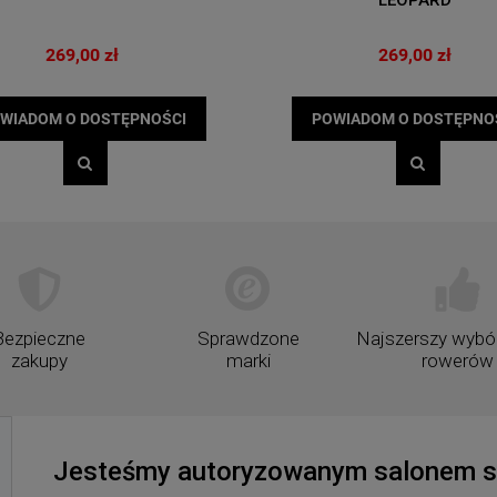
LEOPARD
werowa Przód Prox Lupus
ZESTAW LAMP PROX ALKOR
SILICONOWE BIAŁA / CZERWON
269,00 zł
269,00 zł
79,00 zł
20,00 zł
WIADOM O DOSTĘPNOŚCI
POWIADOM O DOSTĘPNO
DO KOSZYKA
DO KOSZYKA
Bezpieczne
Sprawdzone
Najszerszy wybór
zakupy
marki
rowerów
Jesteśmy autoryzowanym salonem sp