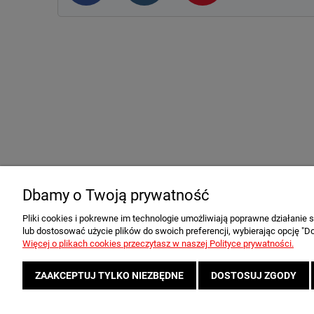
Warunki zakupów
Moje kon
Dbamy o Twoją prywatność
Regulamin sklepu
Twoje zamów
Wysyłka
Ustawienia k
Pliki cookies i pokrewne im technologie umożliwiają poprawne działanie
lub dostosować użycie plików do swoich preferencji, wybierając opcję "Do
Reklamacje i zwroty
Przechowalni
Więcej o plikach cookies przeczytasz w naszej Polityce prywatności.
Formy płatności
Polityka Prywatności
ZAAKCEPTUJ TYLKO NIEZBĘDNE
DOSTOSUJ ZGODY