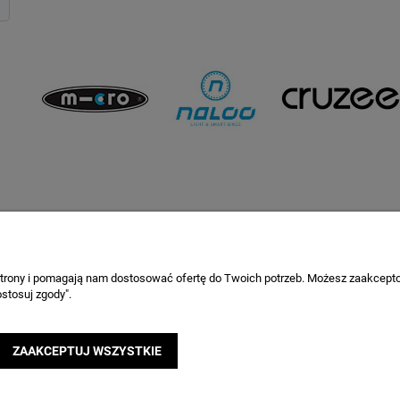
to
Informacje o sklepie
ienia
O firmie
onta
Porady
 strony i pomagają nam dostosować ofertę do Twoich potrzeb. Możesz zaakcepto
stosuj zgody".
a
Korzyści
Sklep stacjonarny
Kontakt
ZAAKCEPTUJ WSZYSTKIE