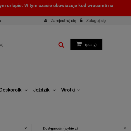
zym urlopie. W tym czasie obowiazuje kod wracam5 na
Zarejestruj się
Zaloguj się
a
(pusty)
Deskorolki
Jeździki
Wrotki
Dostępność: (wybierz)