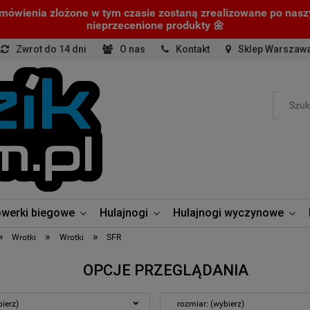
amówienia zlożone w tym czasie zostaną zrealizowane po nas
nieprzecenione produkty 🌼
Zwrot do 14 dni
O nas
Kontakt
Sklep Warszaw
werki biegowe
Hulajnogi
Hulajnogi wyczynowe
»
»
»
Wrotki
Wrotki
SFR
OPCJE PRZEGLĄDANIA
ierz)
rozmiar: (wybierz)