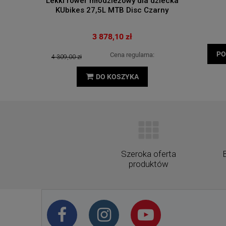
Lekki rower młodzieżowy dla dziecka
Lampa Ro
KUbikes 27,5L MTB Disc Czarny
3 878,10 zł
PO
Cena regularna:
4 309,00 zł
DO KOSZYKA
Szeroka oferta
produktów