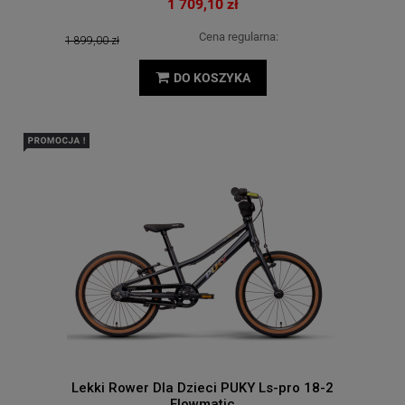
1 709,10 zł
Cena regularna:
1 899,00 zł
DO KOSZYKA
Lekki Rower Dla Dzieci PUKY Ls-pro 18-2
Flowmatic