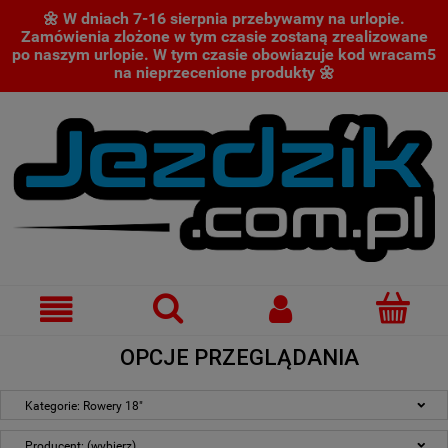
🌼 W dniach 7-16 sierpnia przebywamy na urlopie.
Zamówienia zlożone w tym czasie zostaną zrealizowane
po naszym urlopie. W tym czasie obowiazuje kod wracam5
na nieprzecenione produkty 🌼
OPCJE PRZEGLĄDANIA
Kategorie: Rowery 18"
Producent: (wybierz)