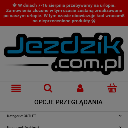
🌼 W dniach 7-16 sierpnia przebywamy na urlopie.
Zamówienia zlożone w tym czasie zostaną zrealizowane
po naszym urlopie. W tym czasie obowiazuje kod wracam5
na nieprzecenione produkty 🌼
OPCJE PRZEGLĄDANIA
Kategorie: OUTLET
Producent: (wybierz)