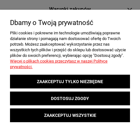
Warunki zakupów
Dbamy o Twoją prywatność
Moje konto
Pliki cookies i pokrewne im technologie umożliwiają poprawne
działanie strony i pomagają nam dostosować ofertę do Twoich
Informacje o sklepie
potrzeb. Możesz zaakceptować wykorzystanie przez nas
wszystkich tych plików i przejść do sklepu lub dostosować użycie
plików do swoich preferencji, wybierając opcję "Dostosuj zgody".
Newsletter
Więcej o plikach cookies przeczytasz w naszej Polityce
prywatności.
ZAAKCEPTUJ TYLKO NIEZBĘDNE
Podaj swój adres e-mail, jeżeli chcesz otrzymywać informacje o nowościach i
DOSTOSUJ ZGODY
promocjach.
ZAAKCEPTUJ WSZYSTKIE
Korzystanie z witryny oznacza zgodę na wykorzystywanie
plików Cookies, z których niektóre dane mogą być już
zapisane w folderze przeglądarki. Więcej informacji można
znaleźć w
Polityce Cookies
.
POKAŻ PEŁNĄ WERSJĘ STRONY