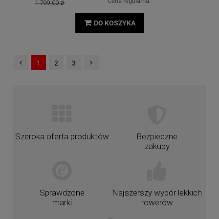
Cena regularna:
1 799,00 zł
DO KOSZYKA
1
2
3
Szeroka oferta produktów
Bezpieczne
zakupy
Sprawdzone
Najszerszy wybór lekkich
marki
rowerów