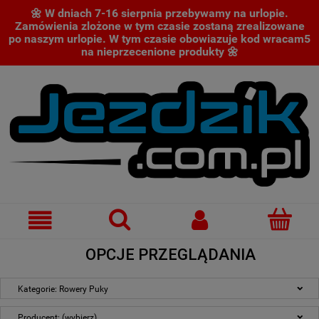
🌼 W dniach 7-16 sierpnia przebywamy na urlopie.
Zamówienia zlożone w tym czasie zostaną zrealizowane
po naszym urlopie. W tym czasie obowiazuje kod wracam5
na nieprzecenione produkty 🌼
OPCJE PRZEGLĄDANIA
Kategorie: Rowery Puky
Producent: (wybierz)