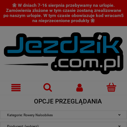
🌼 W dniach 7-16 sierpnia przebywamy na urlopie.
Zamówienia zlożone w tym czasie zostaną zrealizowane
po naszym urlopie. W tym czasie obowiazuje kod wracam5
na nieprzecenione produkty 🌼
OPCJE PRZEGLĄDANIA
Kategorie: Rowery Naloobikes
Producent: (wybierz)