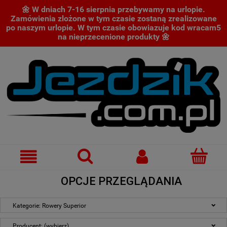
🌼 W dniach 7-16 sierpnia przebywamy na urlopie.
Zamówienia zlożone w tym czasie zostaną zrealizowane
po naszym urlopie. W tym czasie obowiazuje kod wracam5
na nieprzecenione produkty 🌼
OPCJE PRZEGLĄDANIA
Kategorie: Rowery Superior
Producent: (wybierz)