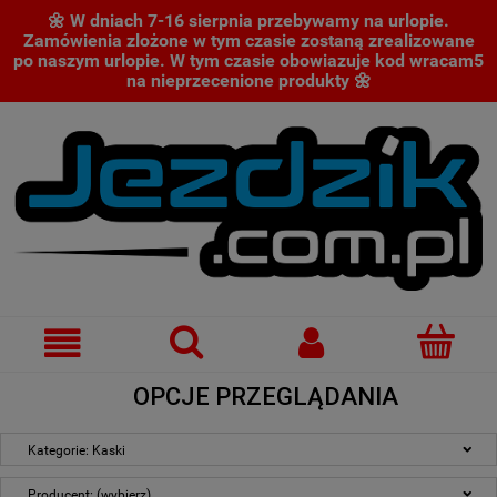
🌼 W dniach 7-16 sierpnia przebywamy na urlopie.
Zamówienia zlożone w tym czasie zostaną zrealizowane
po naszym urlopie. W tym czasie obowiazuje kod wracam5
na nieprzecenione produkty 🌼
OPCJE PRZEGLĄDANIA
Kategorie: Kaski
Producent: (wybierz)