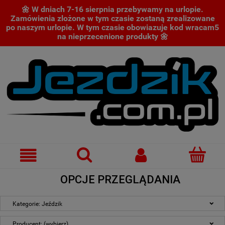
🌼 W dniach 7-16 sierpnia przebywamy na urlopie.
Zamówienia zlożone w tym czasie zostaną zrealizowane
po naszym urlopie. W tym czasie obowiazuje kod wracam5
na nieprzecenione produkty 🌼
OPCJE PRZEGLĄDANIA
Kategorie: Jeździk
Producent: (wybierz)