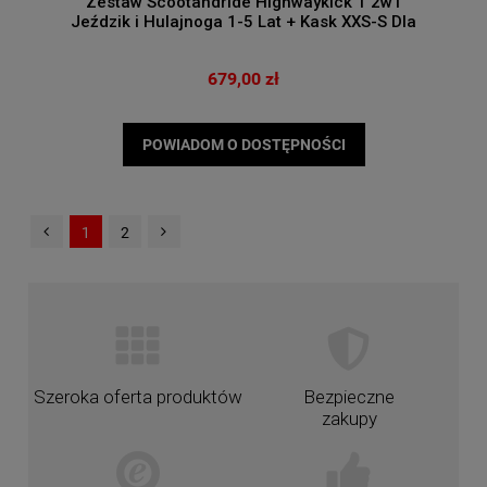
Zestaw Scootandride Highwaykick 1 2w1
Jeździk i Hulajnoga 1-5 Lat + Kask XXS-S Dla
Dzieci 1-5 Lat Forest
679,00 zł
POWIADOM O DOSTĘPNOŚCI
1
2
Szeroka oferta produktów
Bezpieczne
zakupy