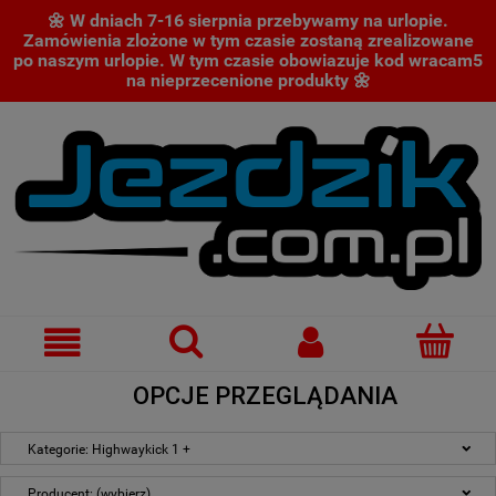
🌼 W dniach 7-16 sierpnia przebywamy na urlopie.
Zamówienia zlożone w tym czasie zostaną zrealizowane
po naszym urlopie. W tym czasie obowiazuje kod wracam5
na nieprzecenione produkty 🌼
OPCJE PRZEGLĄDANIA
Kategorie: Highwaykick 1 +
Producent: (wybierz)