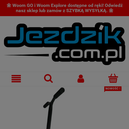
🌼 Woom GO i Woom Explore dostępne od ręki! Odwiedź
nasz sklep lub zamów z SZYBKĄ WYSYŁKĄ. 🌼