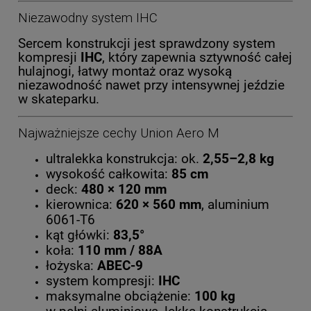
Niezawodny system IHC
Sercem konstrukcji jest sprawdzony system
kompresji
IHC
, który zapewnia sztywność całej
hulajnogi, łatwy montaż oraz wysoką
niezawodność nawet przy intensywnej jeździe
w skateparku.
Najważniejsze cechy Union Aero M
ultralekka konstrukcja: ok.
2,55–2,8 kg
wysokość całkowita:
85 cm
deck:
480 × 120 mm
kierownica:
620 × 560 mm
, aluminium
6061-T6
kąt główki:
83,5°
koła:
110 mm / 88A
łożyska:
ABEC-9
system kompresji:
IHC
maksymalne obciążenie:
100 kg